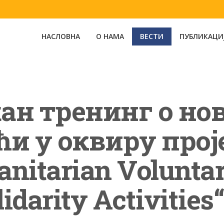
НАСЛОВНА
О НАМА
ВЕСТИ
ПУБЛИКАЦИ
н тренинг о нов
и у оквиру прој
nitarian Volunta
lidarity Activities“