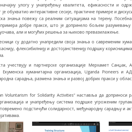
значајну улогу у унапређењу квалитета, ефикасности и одр
г је обухватио интерактивне сесије, практичне примере и дискуси
ска знања повежу са реалним ситуацијама на терену. Посебн
 примера добре праксе, што је допринело бољем разумевању 
суочава, али и могућих решења за њихово превазилажење.
чесници су додатно унапредили своја знања о савременим хум
каснију, флексибилнију и достојанственију подршку корисницима
а.
кта учествују и партнерске организације Мерхамет Санџак,
 Екуменска хуманитарна организација, Uganda Pioneers и А
ародна сарадња, размена знања и развој добрих пракси у обла
n Voluntarism for Solidarity Activities“ наставља да доприноси
рганизација и унапређењу система подршке угроженим група
стовремено подстичући солидарност, међународну сарадњу и ак
јативама.