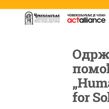
Одржа
помоћ
„Huma
for So