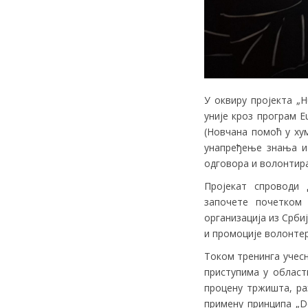
У оквиру пројекта „Hu
уније кроз програм Eu
(Новчана помоћ у ху
унапређење знања и 
одговора и волонтир
Пројекат спроводи
започете почетком 
организација из Срби
и промоције волонте
Током тренинга учесн
приступима у област
процену тржишта, ра
примену принципа „D