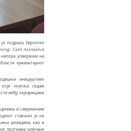
ди уз подршку Европске
ining: Cash Assistance
 напора усмерених на
области хуманитарног
одишње иницијативе
м који окупља седам
ости међу заједницама
инципима и савременим
кценат стављен је на
љање ризицима, као и
ије програма новчане