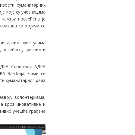
живости хуманитарних
је које су учесницима
а пажња посвећена је
изазова са којима се
анитарним приступима
, посебно у кризним и
 АДРА Словачка, АДРА
ДРА Замбија, чиме се
сти хуманитарног рада
 развоју волонтеризма,
ма кроз иновативне и
тивно учешће грађана