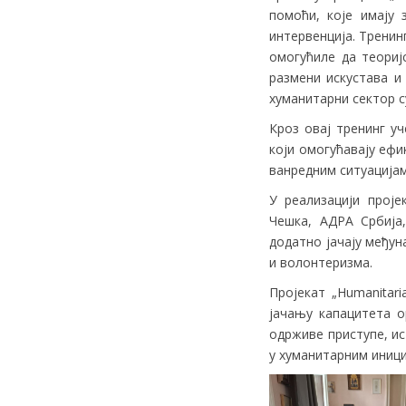
помоћи, које имају 
интервенција. Тренин
омогућиле да теориј
размени искустава и
хуманитарни сектор 
Кроз овај тренинг у
који омогућавају ефи
ванредним ситуацијам
У реализацији проје
Чешка, АДРА Србија,
додатно јачају међун
и волонтеризма.
Пројекат „Humanitaria
јачању капацитета о
одрживе приступе, и
у хуманитарним иници