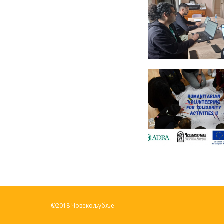
©2018 Човекољубље