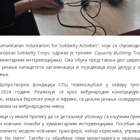
manitarian Voluntarism for Solidarity Activities“, који се спрово
ropean Solidarity Corps, одржан је тренинг
Capacity Building Tra
манитарним интервенцијама). Ова обука представља део ширих
јачање капацитета организација и појединаца који делују у 
ања.
 Добротворна фондација СПЦ Човекољубље у оквиру трог
2024. године. Реализује се кроз међународни конзорцију
је, земаља Европске уније и Африке, са циљем јачања солидарн
ризма на међународном нивоу.
ици су имали прилику да се детаљније упознају са кључним пр
и новчане помоћи у хуманитарним интервенцијама. Посебан а
зличите моделе новчаних трансфера, избор корисника, управ
o No Harm“. Такође су обрађене теме мониторинга и евалуац