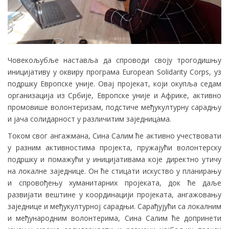
Човекoљубље наставља да спроводи своју трогодишњу
иницијативу у оквиру програма European Solidarity Corps, уз
подршку Европске уније. Овај пројекат, који окупља седам
организација из Србије, Европске уније и Африке, активно
промовише волонтеризам, подстиче међукултурну сарадњу
и јача солидарност у различитим заједницама.
Током свог ангажмана, Сина Салим ће активно учествовати
у разним активностима пројекта, пружајући волонтерску
подршку и помажући у иницијативама које директно утичу
на локалне заједнице. Он ће стицати искуство у планирању
и спровођењу хуманитарних пројеката, док ће даље
развијати вештине у координацији пројеката, ангажовању
заједнице и међукултурној сарадњи. Сарађујући са локалним
и међународним волонтерима, Сина Салим ће допринети