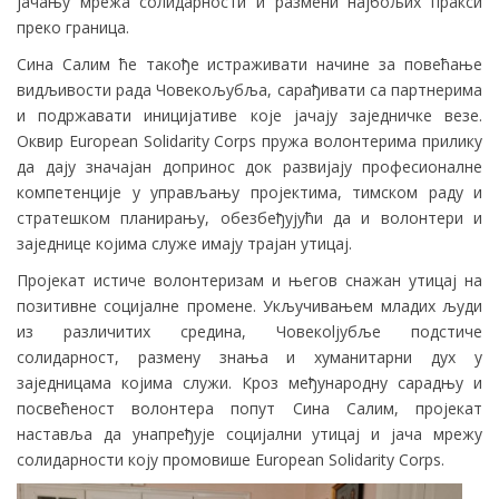
јачању мрежа солидарности и размени најбољих пракси
преко граница.
Сина Салим ће такође истраживати начине за повећање
видљивости рада Човекољубља, сарађивати са партнерима
и подржавати иницијативе које јачају заједничке везе.
Оквир European Solidarity Corps пружа волонтерима прилику
да дају значајан допринос док развијају професионалне
компетенције у управљању пројектима, тимском раду и
стратешком планирању, обезбеђујући да и волонтери и
заједнице којима служе имају трајан утицај.
Пројекат истиче волонтеризам и његов снажан утицај на
позитивне социјалне промене. Укључивањем младих људи
из различитих средина, Човекoljубље подстиче
солидарност, размену знања и хуманитарни дух у
заједницама којима служи. Кроз међународну сарадњу и
посвећеност волонтера попут Сина Салим, пројекат
наставља да унапређује социјални утицај и јача мрежу
солидарности коју промовише European Solidarity Corps.