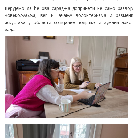
Верујемо да ће ова сарадња допринети не само развоју
Човекољубља, већ и јачању волонтеризма и размени
искустава у области социјалне подршке и хуманитарног
рада.