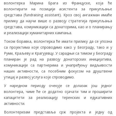
волонтерка Марина Брага из Француске, која ће
волонтирати на позицији асистента за прикупљање
средстава (fundraising assistant). Кроз свој ангажман имаће
прилику да научи више о развоју стратегија прикупљања
средстава, комуникацији са донаторима, као и о планирању
и реализацији хуманитарних кампања.
Током боравка, волонтерка ће имати прилику да се упозна
са пројектима које спроводимо како у Београду, тако и у
Руми, Краљеву и Крагујевцу. У сарадњи са тимом у Београду
планиран је рад на развоју донаторских иницијатива,
комуникацији са партнерима и унапређењу видљивости
наших активности, са посебним фокусом на друштвени
утицај и развој услуга које спроводимо.
У наредном периоду очекује се долазак још једног
волонтера, чиме ће се додатно ојачати тим и проширити
капацитети за реализацију теренских и едукативних
активности.
Волонтеризам представља срж пројекта и једну од