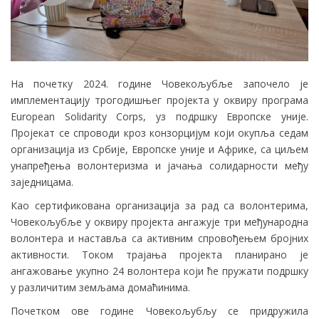
На почетку 2024. године Човекољубље започело је
имплементацију трогодишњег пројекта у оквиру програма
European Solidarity Corps, уз подршку Европске уније.
Пројекат се спроводи кроз конзорцијум који окупља седам
организација из Србије, Европске уније и Африке, са циљем
унапређења волонтеризма и јачања солидарности међу
заједницама.
Као сертификована организација за рад са волонтерима,
Човекољубље у оквиру пројекта ангажује три међународна
волонтера и наставља са активним спровођењем бројних
активности. Током трајања пројекта планирано је
ангажовање укупно 24 волонтера који ће пружати подршку
у различитим земљама домаћинима.
Почетком ове године Човекољубљу се придружила