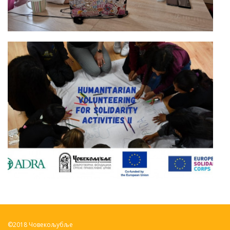
©2018 Човекољубље