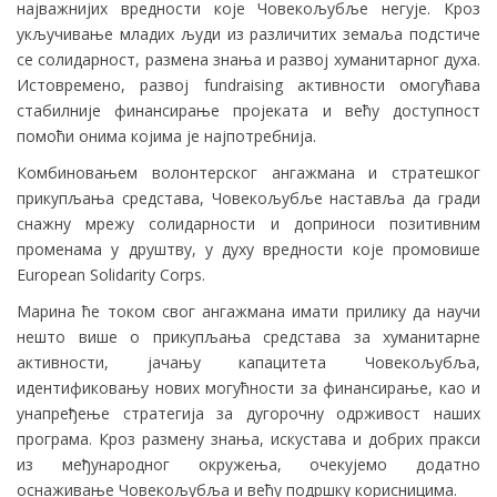
најважнијих вредности које Човекољубље негује. Кроз
укључивање младих људи из различитих земаља подстиче
се солидарност, размена знања и развој хуманитарног духа.
Истовремено, развој fundraising активности омогућава
стабилније финансирање пројеката и већу доступност
помоћи онима којима је најпотребнија.
Комбиновањем волонтерског ангажмана и стратешког
прикупљања средстава, Човекољубље наставља да гради
снажну мрежу солидарности и доприноси позитивним
променама у друштву, у духу вредности које промовише
European Solidarity Corps.
Марина ће током свог ангажмана имати прилику да научи
нешто више о прикупљања средстава за хуманитарне
активности, јачању капацитета Човекољубља,
идентификовању нових могућности за финансирање, као и
унапређење стратегија за дугорочну одрживост наших
програма. Кроз размену знања, искустава и добрих пракси
из међународног окружења, очекујемо додатно
оснаживање Човекољубља и већу подршку корисницима.